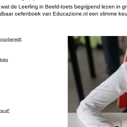
it wat de Leerling in Beeld-toets begrijpend lezen in g
lbaar oefenboek van Educazione.nl een slimme keu
 voorbereidt
dvies
e.nl?