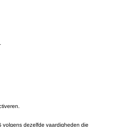
.
tiveren.
6 volgens dezelfde vaardigheden die