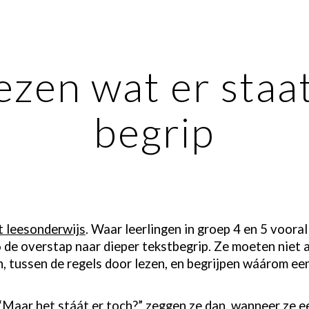
ip to main content
Skip to navigat
ezen wat er staa
begrip
et leesonderwijs
. Waar leerlingen in groep 4 en 5 voora
 6 de overstap naar dieper tekstbegrip. Ze moeten niet 
 tussen de regels door lezen, en begrijpen wáárom een t
 “Maar het stáát er toch?” zeggen ze dan, wanneer ze e