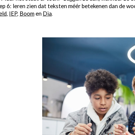
oep 6: leren zien dat teksten méér betekenen dan de woo
eld
,
IEP
,
Boom
en
Dia
.