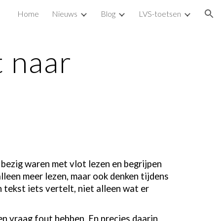
Home
Nieuws
Blog
LVS-toetsen
ion
t naar
l bezig waren met vlot lezen en begrijpen
alleen meer lezen, maar ook denken tijdens
ekst iets vertelt, niet alleen wat er
en vraag fout hebben. En precies daarin