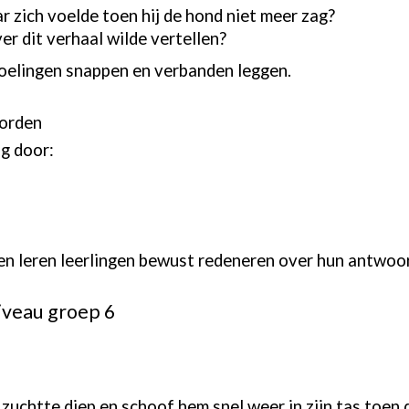
r zich voelde toen hij de hond niet meer zag?
er dit verhaal wilde vertellen?
oelingen snappen en verbanden leggen.
oorden
g door:
en leren leerlingen bewust redeneren over hun antwoo
iveau groep 6
zuchtte diep en schoof hem snel weer in zijn tas toen d