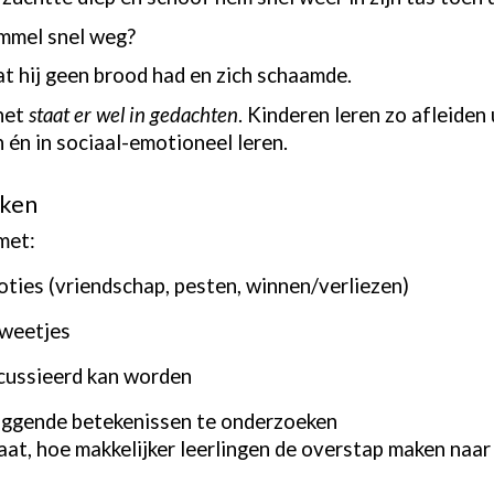
mmel snel weg?
t hij geen brood had en zich schaamde.
 het
staat er wel in gedachten
. Kinderen leren zo afleiden
n én in sociaal-emotioneel leren.
eken
met:
ties (vriendschap, pesten, winnen/verliezen)
 weetjes
cussieerd kan worden
iggende betekenissen te onderzoeken
aat, hoe makkelijker leerlingen de overstap maken naar 