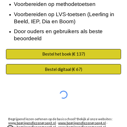
Voorbereiden op methodetoetsen
Voorbereiden op LVS-toetsen (Leerling in
Beeld, IEP, Dia en Boom)
Door ouders en gebruikers als beste
beoordeeld
Bestel het boek (€ 137)
Bestel digitaal (€ 67)
Begrijpend lezen oefenen op de basisschool? Bekijk al onze websites:
www.begrijpendlezengroep3.nl
-
www.begrijpendlezengroep4.nl
-
www.begrijpendlezengroep5.nl
-
www.begrijpendlezengroep6.nl
-